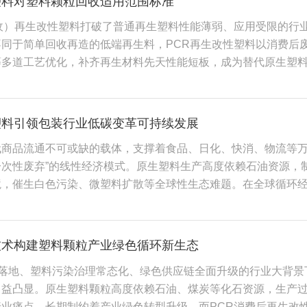
塑料对塑料颗粒回收适用范围标准
混料配比数据。认证审核机构会交叉核对物料进出数量，杜绝原料
回收）再生改性塑料打破了普通再生塑料性能薄弱、应用受限的行
动企业告别粗放式生产管理，实现原料批次数字化管控。 再生
不同于简单回收再造的低端再生料，PCR再生改性塑料以消费后
复杂，混杂泥沙、胶黏剂、异种塑料、各类杂质。想要产出稳定合
等多道工艺优化，补齐再生材料先天性能短板，成为替代原生塑
滤、除味除杂设备。认证过程中，审核人员会评估工厂的杂质管
的品质标准、生产模式与产业格局。 PCR再生改性塑料可实
成二次污染。部分面向食品接触、高端3C、汽车内饰领域的P
使用场景，灵活调整PCR材料的回收料掺混比例与改性配方，从
生企业升级提纯与改性技术，改善PCR材料普遍存在的性能波动
家电内饰、精密电子等高端场景的安全标准，也能适配市政工程
附加值工业原料升级。 PCR认证搭建起一套公认的信任机制
塑料引领包装行业低碳变革可持续发展
，经过专业改性的PCR再生塑料制品，力学稳定性、尺寸精度、
环保法规持续完善、再生加工技术不断迭代，具备PCR合规能力
代商品流通不可或缺的载体，支撑着食品、日化、快消、物流等万
性能甚至优于普通原生料，彻底打破了“再生料=低品质”的行
推动塑料产业真正走出“开采—使用—废弃”的线性模式，实现资
一次性废弃”的线性经济模式。原生塑料生产高度依赖石油资源，
塑料制品细分领域升级。在家电电子领域，改性PCR-PC/AB
，催生白色污染、微塑料扩散等全球性生态难题。在全球循环经济
结构稳定性与安全性的同时，实现产品绿色低碳升级；在汽车产业
下，PCR（消费后回收）再生改性塑料跳出传统简单回收降级利
料件、车载配件，实现产品轻量化、耐损耗升级，助力汽车产业节
PCR特指消费者使用完毕后丢弃的塑料制品，区别于工厂生产
生包装材料，用于食品容器、日化包装等产品，兼顾安全性与环保
过回收、破碎、熔融造粒后普遍存在先天短板：塑料反复热加工造
可生产防水卷材、灌溉管材、市政护栏等制品，使用寿命更长、性价
技术构建塑料颗粒产业绿色循环新生态
标签胶黏剂、异种塑料杂质难以彻底清除；熔体流动性不稳定、
、办公塑材，轻便耐摔、安全无毒，契合民用绿色消费需求。 
标落地、塑料污染治理常态化、绿色供应链全面升级的行业大背
收”恶性循环，难以规模化应用于标准化包装产品。 可持续包装
应用边界，推动全品类塑料制品实现“性能不降、品质升级、低
日益凸显。原生塑料颗粒高度依赖石油、煤炭等化石资源，生产
件受限；轻量化改造存在结构强度风险。PCR再生改性塑料最大
，为全球循环经济建设与双碳目标落地筑牢产业根基。
行业痛点，长期制约着产业绿色转型升级。而PCR消费后再生改