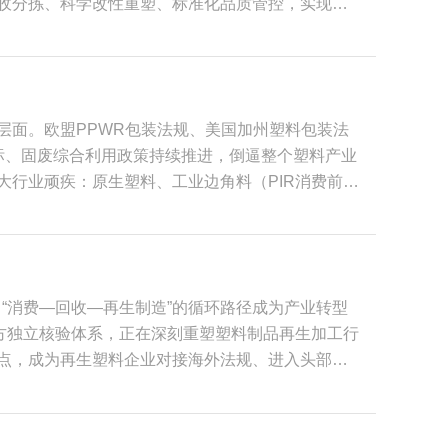
回收分拣、科学改性重塑、标准化品质管控，实现废
“线性粗放发展”向“闭环循环发展”全面转型，重塑
衔接塑料固废处置、绿色生产与终端高端应用的关键
埋、焚烧，不仅占用土地资源、污染土壤与水体，还
建了双重核心优势。相较于原生塑料生产，PCR再
推广，打通了废旧塑料回收、精细化加工、高端化再
可实现单吨减排2.3吨、节约石油资源3.8吨，等效
物污染，破解塑料产业“环保与发展矛盾”的行业难
于生产企业而言，采用PCR再生改性塑料制作成
垒、完善绿色供应链的核心抓手。欧盟PPWR包装
层面。欧盟PPWR包装法规、美国加州塑料包装法
对欧盟CBAM碳关税等国际绿色贸易规则，帮助出
制品的再生料占比、碳足迹、溯源体系提出了明确要
标、固废综合利用政策持续推进，倒逼整个塑料产业
，PCR再生改性塑料推动再生塑料制品行业构建起
顺利对接国际市场准入标准，帮助企业规避绿色贸易
大行业顽疾：原生塑料、工业边角料（PIR消费前再
次回收”全链条模式，有效破解了塑料固废填埋、焚
系，塑造绿色品牌形象，契合当下市场绿色消费升级的
产水口料冒充居民废弃塑料回收料，随意虚标再生料
统粗放再生模式，PCR改性技术支持材料多次循环
塑料难以形成稳定市场价值。在此背景下，PCR第
料材料生命周期，彻底改变了再生塑料“一次再生、
PCR全称Post-ConsumerRecycled，
，产业将逐步形成“回收标准化、改性精细化、产品高
费者、商超、终端机构使用完毕之后废弃的塑料制品，
塑料产业绿色转型、双碳目标落地、循环经济发展的
“消费—回收—再生制造”的循环路径成为产业转型
、清洗、再造粒加工得到再生原料。 PCR认证，
作为第三方独立核验体系，正在深刻重塑塑料制品再生加工行
链条审核的溯源体系。它不只是简单检测成品内再生材料
痛点，成为再生塑料企业对接海外法规、进入头部品
工直至终端成品的完整流向，通过物料平衡核算、批
穿整条生产线与供应链管理体系，绝非简单的一纸证
原料掺假、比例虚报，为企业绿色声明提供具备法律
重构全流程台账管理。从废旧塑料回收采购、入库分
消费者青睐。带有合规PCR认证背书的产品，可以
，每一批次PCR原料都需要留存采购单据、运输记
容易获得市场认可，帮助制造企业打造产品差异化竞