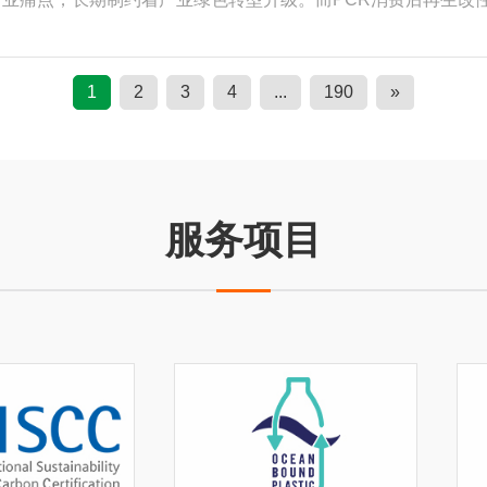
更换现有包装生产线；通过配方可调，适配透明日化包装、耐跌
传统再生塑料的发展瓶颈，成为推动塑料颗粒产业从“粗放消耗”
添加比例，从30%掺混逐步向100%全再生包装过渡，实现环
生态体系。 PCR再生改性塑料颗粒全程可溯源、低碳环保、
展，并非简单“去塑料化”，核心目标是构建塑料循环体系，最大
能够精准匹配企业绿色供应链审核、碳减排考核与出口贸易合规
化洗护包装、物流周转包装、非直接接触食品容器大规模普及；
1
2
3
4
...
190
»
料颗粒生产企业而言，布局PCR改性颗粒业务，不仅是响应国家
应用场景将持续拓宽。 循环经济不是单一材料、单一企业的任务
产品高端化、提升市场溢价能力的核心路径。 PCR再生改性
断循环复用。对于包装产业链上下游企业而言，主动布局PCR改
升、高端改性配方技术壁垒较高、行业标准化体系尚未完全统一
占全球绿色供应链赛道、构建长期核心竞争力的战略选择。未来，
净化、精准改性等新技术的持续突破，以及行业认证体系、生产
造、终端回收的完整循环链条将持续成熟，推动塑料包装行业真
改性技术将成为塑料颗粒产业的标配核心技术，绿色再生颗粒将成
服务项目
塑料资源化再生技术，更是推动塑料颗粒产业可持续发展的核心
垒，通过低碳合规赋能产业长效发展，全方位推动塑料颗粒产业
潮下，深耕PCR再生改性技术、完善绿色循环产业链，将成为塑
行业走出一条生态效益、经济效益、社会效益协同共赢的可持续