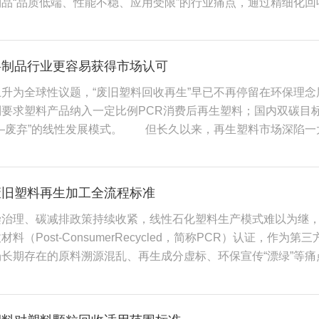
品“品质低端、性能不稳、应用受限”的行业痛点，通过精细化
持续发展维度来看，PCR再生塑料的普及应用，推动塑料产业从
值再造，为再生塑料制品行业的高质量发展注入核心动能，成为
新格局。传统塑料产业发展过程中，大量废旧塑料随意丢弃、填
低碳与产业合规层面，PCR再生改性塑料为再生塑料制品产业构
气体与有害气体，造成严重的生态污染。PCR再生塑料的产业化
能耗可降低40%-80%，单吨材料碳排放减少30%以上，部分品类
，推动废旧塑料资源规范化、资源化处置，从源头减少塑料废弃
料制品行业更容易获得市场认可
的生态效益，极大降低了塑料制品生产的资源消耗与环境负荷。对
色合规体系日趋严苛的当下，PCR再生塑料成为企业突破贸易壁
升为全球性议题，“废旧塑料回收再生”早已不再停留在环保理念
内双碳政策、企业ESG评级及绿色供应链审核要求，同时有效应
G评价体系、品牌绿色供应链标准等一系列新规陆续落地，对塑料
制要求塑料产品纳入一定比例PCR消费后再生塑料；国内双碳目
易壁垒，提升品牌绿色竞争力与市场合规性。 从产业维度来看
PCR再生塑料生产的产品，具备完整的溯源体系与认证资质，可
—废弃”的线性发展模式。 但长久以来，再生塑料市场深陷一
态。其构建的“消费回收—精准分选—改性再生—高端应用—二
场竞争力。同时，PCR材料的应用助力企业完善ESG治理体
废旧塑料外观无法肉眼区分。不少厂商混淆原料概念，以工厂生
大气污染问题，实现废旧塑料资源的最大化资源化利用。相较于传
业长效发展赋能。
绿宣传”持续削弱市场信心，让正规回收企业辛苦分拣的消费后废
CR改性塑料可反复回收改性、持续投入高端生产，大幅延长塑
成为规范塑料制品回收体系、构建可信闭环循环不可或缺的底层支撑。 
困境，推动塑料产业从“线性消耗”向“绿色循环”转型。 同时
废旧塑料再生加工全流程标准
。严格按照ISO14021国际标准定义，PCR塑料特指普通消
化”的发展格局，让再生塑料制品彻底摆脱低端化刻板印象，成为
治理、碳减排政策持续收紧，线性石化塑料生产模式难以为继，
递塑料包装、废旧家电塑料外壳、日化空瓶等，经过收集、分拣
料（Post-ConsumerRecycled，简称PCR）认证，
343、UL2809、APR等国际通行标准，由第三方机构开展全
长期存在的原料溯源混乱、再生成分虚标、环保宣传“漂绿”等
建物料监管链，追踪塑料从废旧废弃物回收、破碎造粒、改性加
缺的绿色通行证。 PCR认证对塑料制品再生加工的改造，贯
场实地审核，书面证明产品内再生塑料确为消费后废弃物，杜绝
核心的要求，是建立完整可追溯的产销监管链，倒逼再生加工厂
。 伴随着大众环保意识提升，具备可持续属性的产品逐渐获得
融造粒，再到改性复合、成品出库、向下游注塑/包装企业供货
值。区别于空洞的环保口号，可溯源的消费后再生原料证明，更