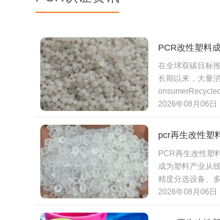
PCR改性塑料
在全球双碳目标推
长期以来，大量消
onsumerR
级利用的固有困
2026年08月06日
旧家电外壳、饮
色污染的主要来
pcr再生改性
低端粗糙制品，
PCR再生改性
性能，让PCR
成为塑料产业从
品最低PCR再
精度分选设备、
经把PCR再生
塞、设备磨损、成
2026年08月06日
内塑料制品企业应
为后续成型加工
理、绿色制造政
味残留的通病，