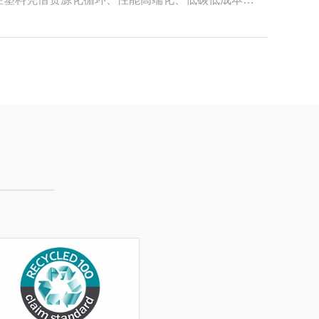
落食品容器、耐候物流包装等差异化功能需求。企业
向“循环可持续”转型的核心抓手，为行业高质量、长
保目标与产品使用性能、生产成本之间的平衡。 塑
合规性强，一吨PCR透明HDPE再生颗粒可减少约
限度延长材料生命周期。短期来看，PCR再生改性
需求，帮助上下游企业规避碳关税壁垒，提升品牌绿色
中长期，随着深度净化改性、化学回收技术成熟，食
塑料污染治理、双碳政策的必然举措，更是企业突破
。依托PCR再生改性技术，废弃塑料包装得以摆脱
塑料颗粒产业发展仍存在部分短板，比如废旧塑料分
性材料应用，不只是响应环保政策、满足市场绿色消
、部分小众品类循环利用率偏低等问题。但随着人工
以高性能PCR再生改性塑料为载体，原料回收、功
规范的不断完善，这些行业痛点将逐步得到解决。未
正走出线性发展模式，迈向低碳、可持续的全新发展
为市场主流产品。 总而言之，PCR再生改性塑料
引擎。其通过资源循环破解产业原料瓶颈，通过性能
实现绿色转型、品质升级与价值提升。在全球循环经
料颗粒企业立足未来、实现长效发展的必然选择，也
发展之路。