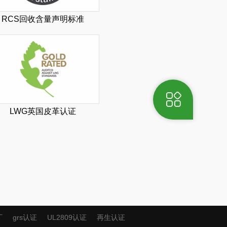
RCS回收含量声明标准
G
LWG英国皮革认证
I
厂
grs认证
UL2809认证
再生认证