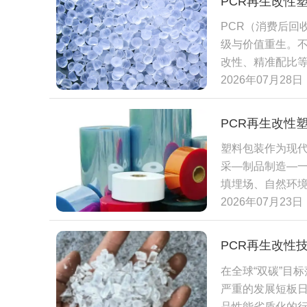
PCR再生改性
录、损耗台账、
争力。
PCR（消费后
溯源体系直接推
级与价值重生。
后废旧塑料来源
改性、精准配比
级清洗、熔体过
位重塑塑料制品
2026年07月28日
免再生加工环节造
产企业可根据产品
控要求，推动再
满足食品接触、
低端填充料向高
PCR再生改性
要求。数据显示
来，随着国内外
塑料包装作为现
磨、耐低温、阻燃
握绿色转型风口，
采—制品制造—
景渗透，全面赋能
填埋场、自然环境
等制品，在保障
升级的多重背景
2026年07月23日
池外壳、内饰塑
核心材料方案。 
料可替代传统原
PCR原料，经
性HDPE材料，
PCR再生改性
物料来源混杂，
打造的环保文具
在全球“双碳”目
期陷入“降级回
材料的性能边界与
严重的发展短板
昂、仓储使用条
绿色可持续发展
品性能劣质化的