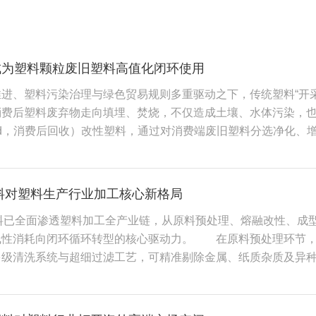
成为塑料颗粒废旧塑料高值化闭环使用
进、塑料污染治理与绿色贸易规则多重驱动之下，传统塑料“开采‑
费后塑料废弃物走向填埋、焚烧，不仅造成土壤、水体污染，也持续
ecycled，消费后回收）改性塑料，通过对消费端废旧塑料分选净
局，成为塑料制品行业走向循环可持续的核心技术抓手。 PC
料包装、汽车塑料件、日用消费品外壳等，这类废弃物如果不加
源。未经改性的PCR回收料普遍存在分子链断裂、杂质残留、力
塑料对塑料生产行业加工核心新格局
很难进入家电、汽车、3C电子等高价值制造领域。改性技术的价
塑料已全面渗透塑料加工全产业链，从原料预处理、熔融改性、成
再生颗粒的强度、耐热、抗冲击、尺寸稳定性向原生树脂看齐，
线性消耗向闭环循环转型的核心驱动力。 在原料预处理环节，
生含量、全链路溯源、碳足迹举证要求，不符合指标的产品将面临
多级清洗系统与超细过滤工艺，可精准剔除金属、纸质杂质及异
料占比写进供应商准入条件，再生材料不再是加分项，而是市场入
品瑕疵等问题。行业主流工艺采用80-120目精细滤网熔融过
对绿色贸易壁垒，适配海外客户的供应链审核、GRS、ISCC
筑牢基础。同时，针对不同使用场景的废旧塑料，分类开展脱挥
策推进，也倒逼本土品牌提升再生材料使用比例，PCR改性材料
大幅拓宽了加工适配场景。 在核心改性加工环节，PCR技术