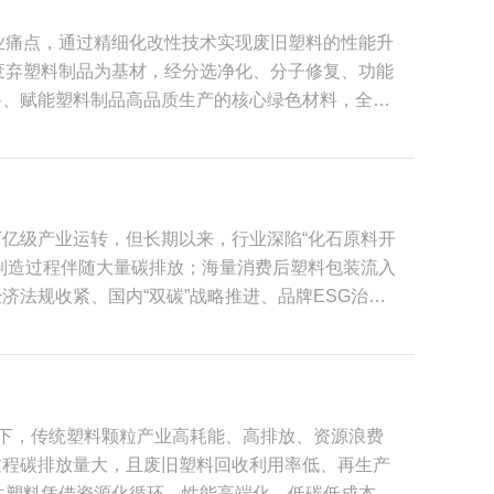
混掺、PCR含量虚报。对于再生加工厂而言，这套
业痛点，通过精细化改性技术实现废旧塑料的性能升
加工工艺管控同样是PCR认证重点核查板块。消费
废弃塑料制品为基材，经分选净化、分子修复、功能
格的PCR再生颗粒，企业必须配套精细化分选、多
料、赋能塑料制品高品质生产的核心绿色材料，全方
控方案、废水废气处理设施、废料分流管理制度，避
现性能的定制化调控，适配全品类塑料制品生产。生
CR再生塑料，认证还会附加材料安全、有害物质管
30%常规掺混到100%全再生改性均可实现，既能
、色差、流动性不稳定等行业难题，推动再生塑料从
、汽车配件、农业设备等高强度、耐损耗场景的使用
，打通废旧塑料从回收端到终端产品的价值链路。未
耐老化性能可媲美原生塑料，部分改性配方产品的耐
、稳定输出高品质再生料的塑料再生企业，将牢牢把
亿级产业运转，但长期以来，行业深陷“化石原料开
业固有认知。 目前，PCR再生改性塑料已实现全场
源永续循环。
制造过程伴随大量碳排放；海量消费后塑料包装流入
S合金材料广泛应用于电脑外壳、家电壳体、充电配件
法规收紧、国内“双碳”战略推进、品牌ESG治理
，高耐温、高刚性PCR改性材料用于新能源汽车电
用的困局，成为推动塑料包装产业走向可持续发展的
能减排；在包装领域，食品级、高透明PCR改性塑
产生的工业边角回收料（PIR）。未经改性处理的
性；在市政与农业领域，耐穿刺、抗老化的PCR改
成高分子链断裂，力学强度、抗冲击性能下滑；回收
比更高；在文创文具领域，PCR-HIPS改性材料
批次色差、易黄变，大多只能用于低端低值制品，长
PCR再生改性技术的持续创新，将进一步打破再生
景下，传统塑料颗粒产业高耗能、高排放、资源浪费
转型长期存在诸多路线争议：可降解材料成本高
碳增效”，助力整个塑料制造业摆脱资源依赖、实现
过程碳排放量大，且废旧塑料回收利用率低、再生产
优势在于兼容性强：依托成熟挤出、吹塑、注塑工
性塑料凭借资源化循环、性能高端化、低碳低成本的