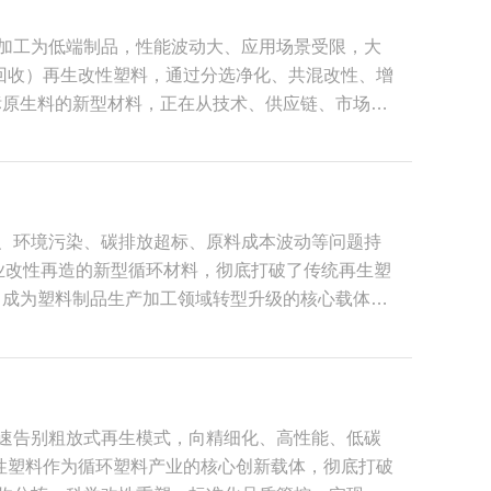
决不同废旧塑料体系的兼容性难题，修复塑料老化导
能加工为低端制品，性能波动大、应用场景受限，大
续收紧、终端市场绿色需求不断释放，PCR再生改
，消费后回收）再生改性塑料，通过分选净化、共混改性、增
精细化、产品高端化、应用多元化”的全新发展格
标原生料的新型材料，正在从技术、供应链、市场规
PCR再生改性塑料将逐步成为塑料加工行业的主流
塑料首先重构了塑料行业的原料供给体系。塑料产业
业链带来较大的供应链风险。PCR再生改性塑料以
之外的第二原料来源，有效降低行业对化石资源的消
0%‑80%，单吨碳排放降幅可达30%以上，每使
竭、环境污染、碳排放超标、原料成本波动等问题持
，合理配比PCR改性料，能够优化原材料成本结构，
业改性再造的新型循环材料，彻底打破了传统再生塑
成ESG目标、绿色供应链审核的重要抓手。 全球
，成为塑料制品生产加工领域转型升级的核心载体，
弃物法规、CBAM碳关税等政策相继落地，强制要求
生产加工端，PCR再生塑料为塑料制品企业实现降
出口市场的准入硬性门槛，无法提供可溯源PCR材
原料价格持续震荡，原生塑料原料成本居高不下，给
建设持续推进，下游家电、汽车、3C、包装头部品
用的特性，原料供给充足、价格波动平缓，能够有效
业将环保视作成本负担，而PCR再生改性赛道，让
PCR颗粒料适配注塑、挤出、吸塑、发泡等各类主
建应对绿色贸易壁垒的核心能力，打开海外高端市场
加速告别粗放式再生模式，向精细化、高性能、低碳
质。此外，可多次循环利用的高端PCR材料，能够
）再生改性塑料作为循环塑料产业的核心创新载体，彻底打破
模式，最大限度延长材料生命周期，提升产业资源利