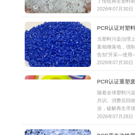
了传统再生塑料制
用率。 从产业可
旧塑料资源的价
2026年07月30日
了行业绿色发展
纽带。 在绿色
会产生大量温室
生改性塑料的生产
利用的全产业链条
PCR认证对塑
于种植120棵树
题。 在全球绿
当塑料污染治理上
品，可精准匹配国
法规、国际ES
案相继落地，强
口型企业规避贸
求。采用合规化
告别“开采—使用
闭环循环的产业生
壁垒，提升产品市
生料）、消费后
2026年07月30日
烧带来的土壤与
发展趋势，为企
占比，泛滥的“漂
利用，部分高端P
三方认证应运而生，
逐级降级”的行业
PCR认证重塑
即消费后回收材料
端化、应用多元
随着全球塑料污染
例如饮料瓶、快
核心支撑力量。
共识。消费后回收材
就是依托EN15
业，破解再生市场
占比，核心是搭
牌供应链不可或
2026年07月28日
次台账核查、现
书。认证审核最
效力的可信依据
选、破碎清洗、熔
清晰传递环境价