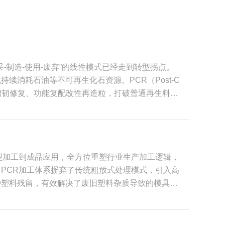
制造‑使用‑废弃”的线性模式已经走到转型拐点。
消耗石油等不可再生化石资源。PCR（Post‑C
化、增韧修复、功能复配改性再造粒，打破普通再生料降
R原料是已经完成消费生命周期的终端制品，包括废
以资源化，绝大部分会直接流入固废处理体系，是白
学性能衰减、批次性能波动大的缺陷，大多只能做成
值，正是通过配方、共混、增韧、除杂工艺修复材料
型加工到成品应用，全方位重塑行业生产加工逻辑，
实现废旧塑料的高值化闭环复用。 明确提出塑料制
PCR加工体系摒弃了传统粗放式处理模式，引入高
清关受阻、罚款、订单取消等风险。很多海外品牌已
种塑料残留，有效解决了废旧塑料杂质导致的模具堵
场券。 采用合规可溯源的PCR改性塑料，帮助国
滤，最大程度净化熔体纯度，从源头提升原料稳定性，
等认证需求，打通出口市场。同时国内塑料污染治
、除味、脱色处理，解决了传统再生料色差不均、气
成为链接国内政策与国际市场规则的关键载体。
通过分子级调控实现材料性能迭代。加工企业根据终