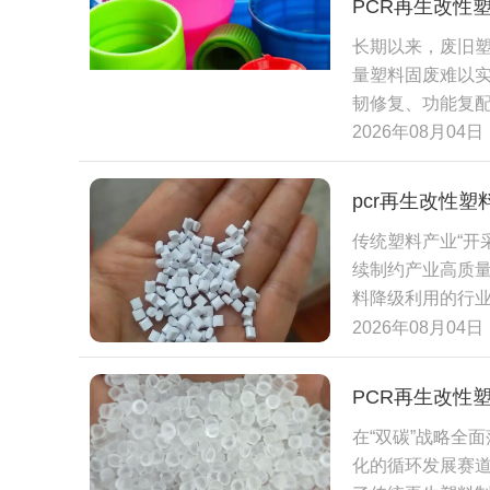
PCR再生改性
端产品需求，精
长期以来，废旧塑
致的分子链断裂
量塑料固废难以实现
性塑料已然成为塑
韧修复、功能复
局。未来，行业
则、产业结构多
2026年08月04日
原料，推动整个产
高度依赖原油化
消费后废旧塑料
pcr再生改性
耗。数据显示，相
传统塑料产业“开
用一吨PCR材料
续制约产业高质
对冲原生树脂涨
料降级利用的行
合规浪潮，进一步
为行业可持续发
2026年08月04日
塑料包装、制品
本增效、稳定供
料的产品，将面
塑料制造企业的
牌纷纷公布再生
PCR再生改性
对冲原生原料的
绿色转型转化为
在“双碳”战略全
流加工工艺，无
空间。
化的循环发展赛道转
实现塑料制品报废