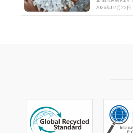
艺，无需大规模
核心优势，打破了
2026年07月23日
可灵活调配PCR
效化发展构建全新
料包装的可持续发
1.5吨碳排放，
塑料将优先在日
竞争力。对于塑
品级PCR包装
产能瓶颈、实现
一次性命运，不
选精准度有待提
费需求，更是抢
智能分选、高效
能改性、包装制
来，PCR再生
阶段。
不仅是一项废旧
升级打破应用壁
济蓬勃发展的浪
将推动整个塑料