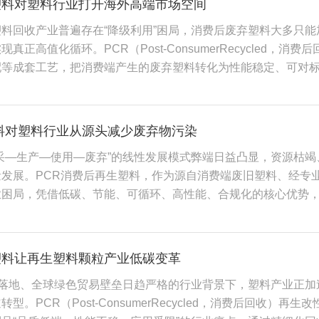
塑料对塑料行业打开海外高端市场空间
准搭配相容剂、抗氧剂、紫外稳定剂、增韧剂等功能性助剂，解
料回收产业普遍存在“降级利用”困局，消费后废弃塑料大多只
问题，有效提升材料力学性能与耐候性。 随着全球环保政策持
真正高值化循环。PCR（Post‑ConsumerRecycled
料加工行业的核心发展方向，推动产业形成“回收标准化、改性
配等成套工艺，把消费端产生的废弃塑料转化为性能稳定、可对
将围绕技术升级、标准完善、产业链闭环三大维度持续迭代。 
个维度，深刻改写整个塑料行业的发展逻辑。 PCR再生改性
业真正迈入“零废弃、低能耗、高价值”的循环制造新时代。
工，国际能源价格波动直接传导至下游，原生树脂价格起伏给全产
为原料，把社会端的塑料废弃物转化为工业可用原料，开辟石油
塑料对塑料行业从源头减少废弃物污染
比原生塑料生产，高品质PCR再生改性塑料生产环节能耗可下降4
采—生产—使用—废弃”的线性发展模式弊端日益凸显，资源枯
，能够节约数吨石油资源，带来可观的减碳效益。对于制造企业
量发展。PCR消费后再生塑料，作为源自消费端废旧塑料、经专
价带来的经营压力，同时降低产业链范围三碳排放，成为企业完
业困局，凭借低碳、节能、可循环、高性能、合规化的核心优势
放大了PCR再生改性塑料的产业战略价值。欧盟PPWR包装废
展搭建起资源循环、绿色生产、产业提质的全新发展体系。 在
达到最低再生含量指标，再生材料不再只是企业环保加分项，而是
应链提供了坚实支撑。当前国际能源价格波动剧烈，原油及化工
临清关受阻、高额处罚的风险。国内塑料污染治理、绿色制造体系
生产经营带来极大不确定性。PCR再生塑料依托废旧资源循环利
材料使用目标，倒逼上游改性塑料企业完成技术迭代。过去很多企
塑料让再生塑料颗粒产业低碳变革
成本风险，帮助企业优化生产成本结构。同时，标准化、改性化的
实实在在的市场竞争力，出口型塑企依靠合规PCR改性产品，构
面落地、全球绿色贸易壁垒日趋严格的行业背景下，塑料产业正
需企业改造生产线，可直接规模化投产，兼顾了生产效率与产品品
型。PCR（Post-ConsumerRecycled，消费后回收
后的二次回收再造，构建“生产—使用—回收—再生产”的闭环