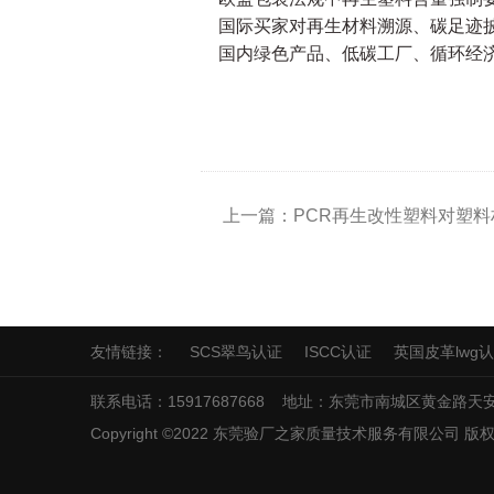
国际买家对再生材料溯源、碳足迹
国内绿色产品、低碳工厂、循环经
上一篇：PCR再生改性塑料​对塑
友情链接：
SCS翠鸟认证
ISCC认证
英国皮革lwg
联系电话：15917687668 地址：东莞市南城区黄金路天安
Copyright ©2022 东莞验厂之家质量技术服务有限公司 版权