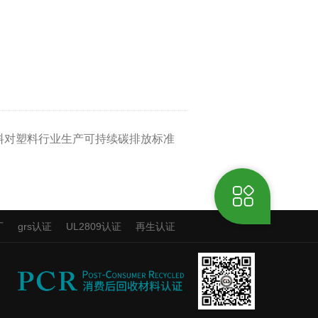
料​对塑料行业生产可持续碳排放标准
厂
grs认证
UL2809认证
再生认证