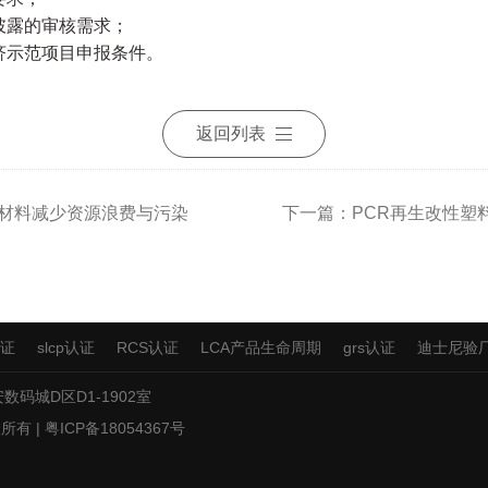
披露的审核需求；
济示范项目申报条件。
返回列表
料材料减少资源浪费与污染
下一篇：PCR再生改性塑
认证
slcp认证
RCS认证
LCA产品生命周期
grs认证
迪士尼验
数码城D区D1-1902室
所有 |
粤ICP备18054367号